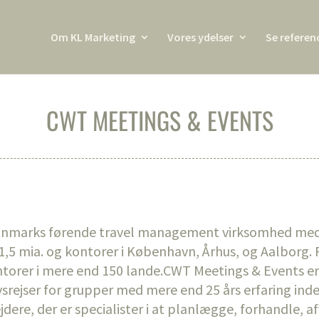
Om KL Marketing
Vores ydelser
Se referen
CWT MEETINGS & EVENTS
Danmarks førende travel management virksomhed me
,5 mia. og kontorer i København, Århus, og Aalborg. 
ntorer i mere end 150 lande.CWT Meetings & Events e
srejser for grupper med mere end 25 års erfaring inden 
ere, der er specialister i at planlægge, forhandle, af