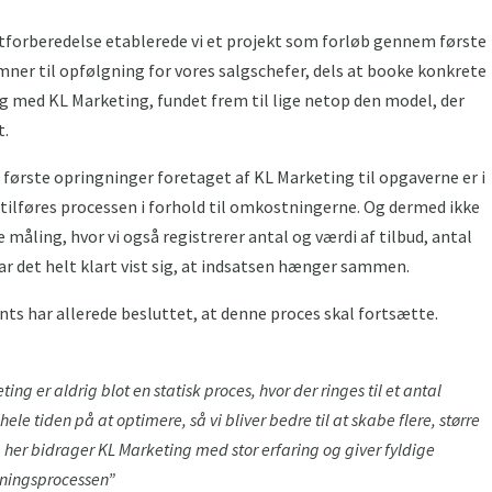
tforberedelse etablerede vi et projekt som forløb gennem første
emner til opfølgning for vores salgschefer, dels at booke konkrete
log med KL Marketing, fundet frem til lige netop den model, der
t.
 første opringninger foretaget af KL Marketing til opgaverne er i
r tilføres processen i forhold til omkostningerne. Og dermed ikke
måling, hvor vi også registrerer antal og værdi af tilbud, antal
har det helt klart vist sig, at indsatsen hænger sammen.
s har allerede besluttet, at denne proces skal fortsætte.
g er aldrig blot en statisk proces, hvor der ringes til et antal
le tiden på at optimere, så vi bliver bedre til at skabe flere, større
her bidrager KL Marketing med stor erfaring og giver fyldige
tningsprocessen”