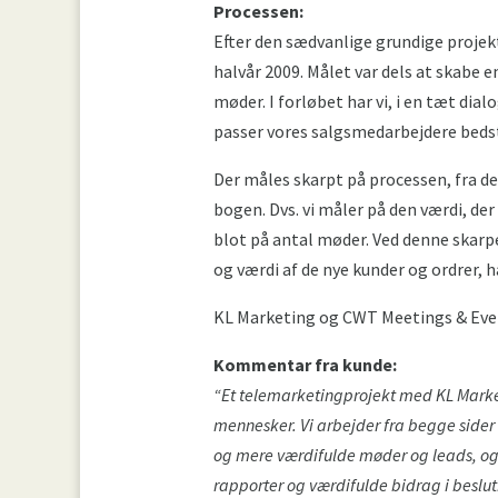
Processen:
Efter den sædvanlige grundige projek
halvår 2009. Målet var dels at skabe 
møder. I forløbet har vi, i en tæt dia
passer vores salgsmedarbejdere beds
Der måles skarpt på processen, fra de
bogen. Dvs. vi måler på den værdi, de
blot på antal møder. Ved denne skarpe 
og værdi af de nye kunder og ordrer, 
KL Marketing og CWT Meetings & Event
Kommentar fra kunde:
“Et telemarketingprojekt med KL Marketin
mennesker. Vi arbejder fra begge sider he
og mere værdifulde møder og leads, og 
rapporter og værdifulde bidrag i beslu