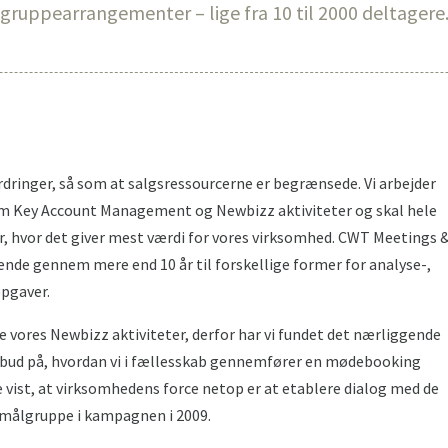
gruppearrangementer – lige fra 10 til 2000 deltagere
ordringer, så som at salgsressourcerne er begrænsede. Vi arbejder
m Key Account Management og Newbizz aktiviteter og skal hele
dér, hvor det giver mest værdi for vores virksomhed. CWT Meetings 
nde gennem mere end 10 år til forskellige former for analyse-,
pgaver.
ke vores Newbizz aktiviteter, derfor har vi fundet det nærliggende
et bud på, hvordan vi i fællesskab gennemfører en mødebooking
 vist, at virksomhedens force netop er at etablere dialog med de
s målgruppe i kampagnen i 2009.